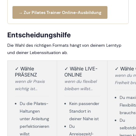
→ Zur Pilates Trainer Online-Ausbildung
Entscheidungshilfe
Die Wahl des richtigen Formats hängt von deinem Lerntyp
und deiner Lebenssituation ab.
✓ Wähle
✓ Wähle LIVE-
✓ Wähle
PRÄSENZ
ONLINE
wenn du m
wenn dir Praxis
wenn du flexibel
Freiheit br
wichtig ist...
bleiben willst...
Du maxi
Du die Pilates-
Kein passender
Flexibilit
Haltungen
Standort in
brauchs
unter Anleitung
deiner Nähe ist
Du
perfektionieren
Du
selbstdis
willst
Anreisezeit/-
lernen k