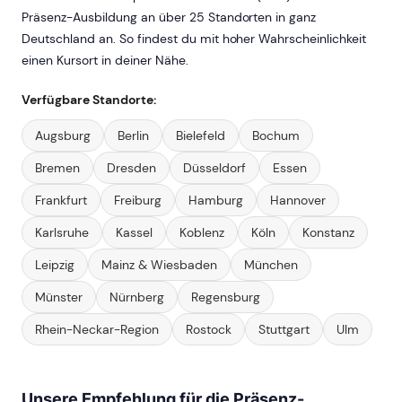
Präsenz-Ausbildung an über 25 Standorten in ganz
Deutschland an. So findest du mit hoher Wahrscheinlichkeit
einen Kursort in deiner Nähe.
Verfügbare Standorte:
Augsburg
Berlin
Bielefeld
Bochum
Bremen
Dresden
Düsseldorf
Essen
Frankfurt
Freiburg
Hamburg
Hannover
Karlsruhe
Kassel
Koblenz
Köln
Konstanz
Leipzig
Mainz & Wiesbaden
München
Münster
Nürnberg
Regensburg
Rhein-Neckar-Region
Rostock
Stuttgart
Ulm
Unsere Empfehlung für die Präsenz-