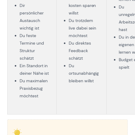
Dir
kosten sparen
Du
persönlicher
willst
unregel
Austausch
Du trotzdem
Arbeitsz
wichtig ist
live dabei sein
hast
Du feste
möchtest
Du in d
Termine und
Du direktes
eigenen
Struktur
Feedback
lernen wi
schätzt
schätzt
Budget e
Ein Standort in
Du
spielt
deiner Nähe ist
ortsunabhängig
Du maximalen
bleiben willst
Praxisbezug
möchtest