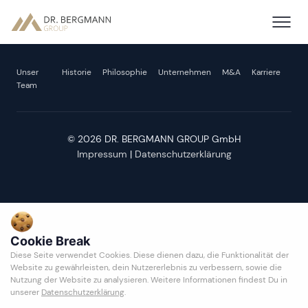
Unser
Historie
Philosophie
Unternehmen
M&A
Karriere
Team
© 2026 DR. BERGMANN GROUP GmbH
Impressum
|
Datenschutzerklärung
Cookie Break
Diese Seite verwendet Cookies. Diese dienen dazu, die Funktionalität der
Website zu gewährleisten, dein Nutzererlebnis zu verbessern, sowie die
Nutzung der Website zu analysieren. Weitere Informationen findest Du in
unserer
Datenschutzerklärung
.