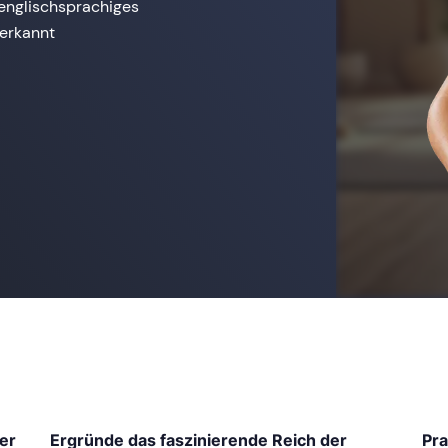
englischsprachiges
nerkannt
ner
Ergründe das faszinierende Reich der
Pra