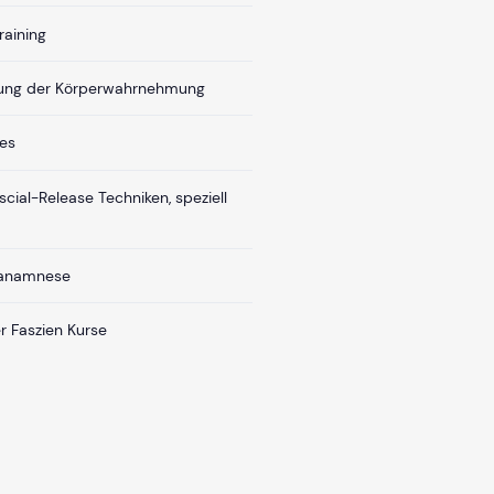
raining
erung der Körperwahrnehmung
tes
cial-Release Techniken, speziell
sanamnese
r Faszien Kurse