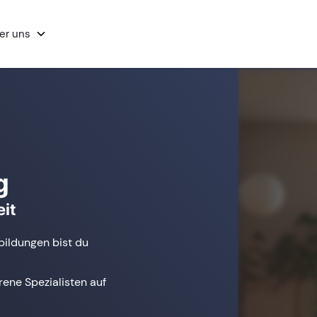
er uns
g
it
bildungen bist du
ene Spezialisten auf