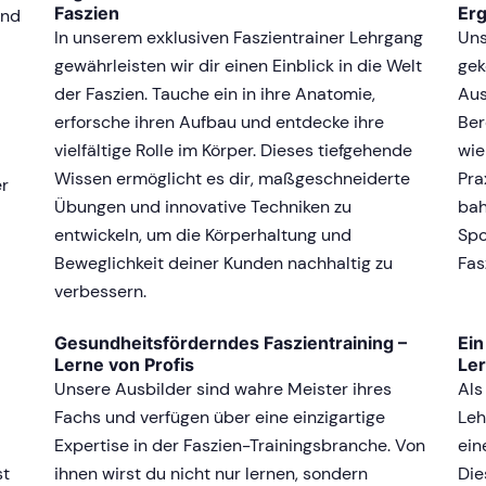
Faszien
Er
und
In unserem exklusiven Faszientrainer Lehrgang
Uns
gewährleisten wir dir einen Einblick in die Welt
gek
der Faszien. Tauche ein in ihre Anatomie,
Aus
erforsche ihren Aufbau und entdecke ihre
Ber
vielfältige Rolle im Körper. Dieses tiefgehende
wie
Wissen ermöglicht es dir, maßgeschneiderte
Pra
er
Übungen und innovative Techniken zu
bah
entwickeln, um die Körperhaltung und
Spo
Beweglichkeit deiner Kunden nachhaltig zu
Fas
verbessern.
Gesundheitsförderndes Faszientraining –
Ei
Lerne von Profis
Le
Unsere Ausbilder sind wahre Meister ihres
Als
Fachs und verfügen über eine einzigartige
Leh
Expertise in der Faszien-Trainingsbranche. Von
ein
st
ihnen wirst du nicht nur lernen, sondern
Die