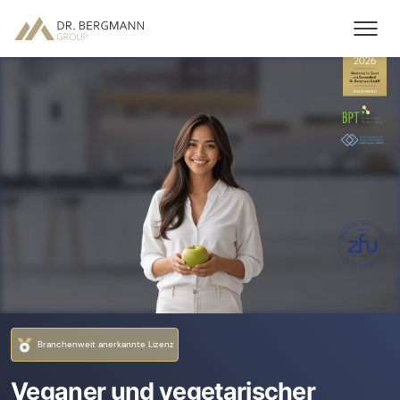
7376321
Branchenweit anerkannte Lizenz
Veganer und vegetarischer