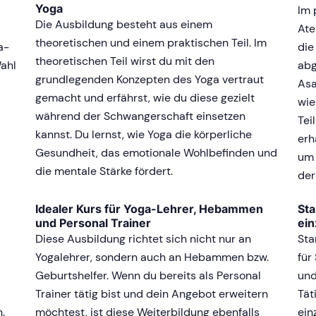
Yoga
Im 
Die Ausbildung besteht aus einem
Ate
theoretischen und einem praktischen Teil. Im
a-
die
theoretischen Teil wirst du mit den
Wahl
abg
grundlegenden Konzepten des Yoga vertraut
Asa
gemacht und erfährst, wie du diese gezielt
wie
während der Schwangerschaft einsetzen
Tei
kannst. Du lernst, wie Yoga die körperliche
erh
Gesundheit, das emotionale Wohlbefinden und
um 
die mentale Stärke fördert.
der
Idealer Kurs für Yoga-Lehrer, Hebammen
Sta
und Personal Trainer
ein
Diese Ausbildung richtet sich nicht nur an
Sta
Yogalehrer, sondern auch an Hebammen bzw.
für
Geburtshelfer. Wenn du bereits als Personal
und
Trainer tätig bist und dein Angebot erweitern
Tät
.
möchtest, ist diese Weiterbildung ebenfalls
ein