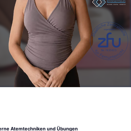
7435623
lerne Atemtechniken und Übungen