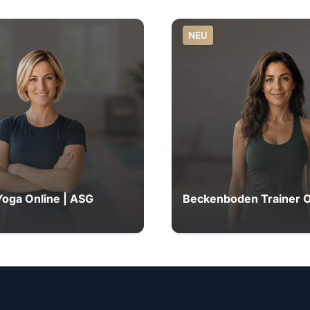
NEU
Yoga Online | ASG
Beckenboden Trainer O