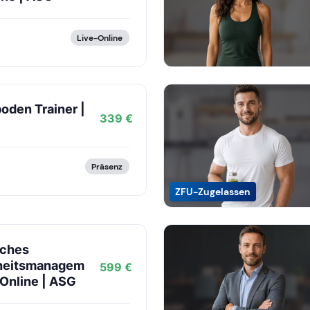
Live-Online
oden Trainer |
339 €
Präsenz
ZFU-Zugelassen
iches
heitsmanagem
599 €
 Online | ASG