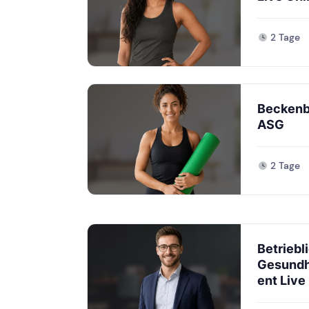
2 Tage
Beckenb
ASG
2 Tage
Betriebl
Gesund
ent Live