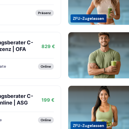
Präsenz
ZFU-Zugelassen
ngsberater C-
829 €
zenz | OFA
ate
Online
ngsberater C-
199 €
nline | ASG
e
Online
ZFU-Zugelassen