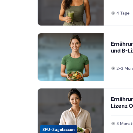
4 Tage
Ernähru
und B-Li
2-3 Mon
Ernähru
Lizenz O
3 Monat
ZFU-Zugelassen