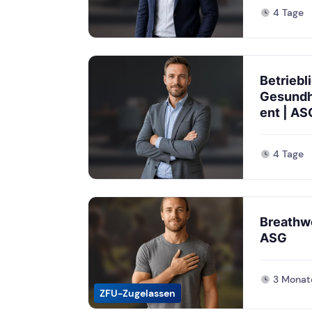
4 Tage
Betriebl
Gesund
ent | AS
4 Tage
Breathwo
ASG
3 Monat
ZFU-Zugelassen