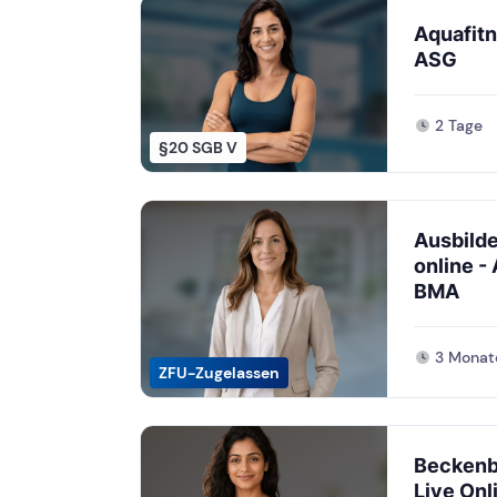
Aquafitn
ASG
2 Tage
§20 SGB V
Ausbild
online -
BMA
3 Monat
ZFU-Zugelassen
Beckenb
Live Onl