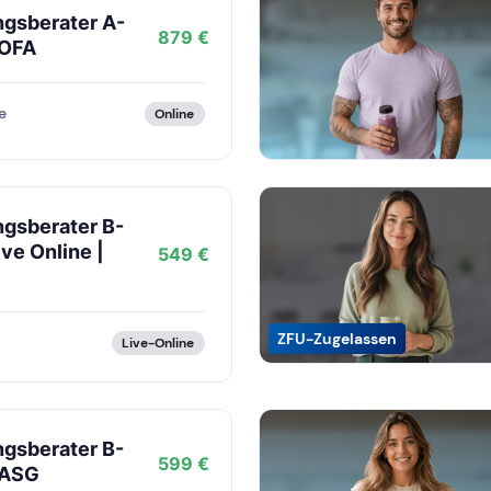
ngsberater A-
879 €
 OFA
e
Online
gsberater B-
ive Online |
549 €
ZFU-Zugelassen
Live-Online
gsberater B-
599 €
 ASG