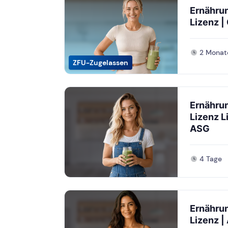
Ernähru
Lizenz |
2 Monat
ZFU-Zugelassen
Ernährun
Lizenz L
ASG
4 Tage
Ernährun
Lizenz |