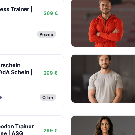
ess Trainer |
369 €
Präsenz
erschein
 AdA Schein |
299 €
e
Online
oden Trainer
299 €
ine | ASG