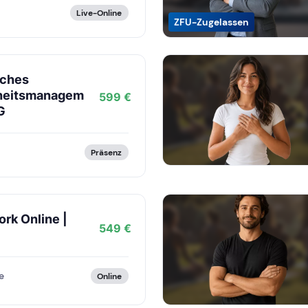
Live-Online
ZFU-Zugelassen
iches
heitsmanagem
599 €
G
Präsenz
rk Online |
549 €
e
Online