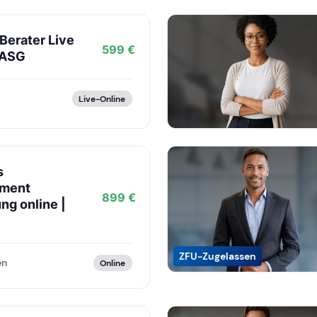
Berater Live
599 €
 ASG
Live-Online
s
ment
899 €
ng online |
ZFU-Zugelassen
en
Online